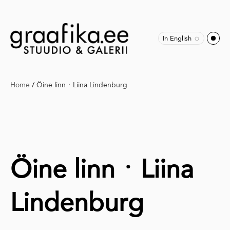
In English
Home
/
Öine linnㆍLiina Lindenburg
Öine linnㆍLiina
Lindenburg