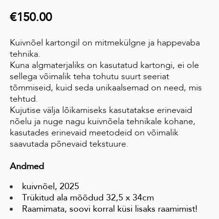
€150.00
Kuivnõel kartongil on mitmekülgne ja happevaba
tehnika.
Kuna algmaterjaliks on kasutatud kartongi, ei ole
sellega võimalik teha tohutu suurt seeriat
tõmmiseid, kuid seda unikaalsemad on need, mis
tehtud.
Kujutise välja lõikamiseks kasutatakse erinevaid
nõelu ja nuge nagu kuivnõela tehnikale kohane,
kasutades erinevaid meetodeid on võimalik
saavutada põnevaid tekstuure.
Andmed
kuivnõel, 2025
Trükitud ala mõõdud 32,5 x 34cm
Raamimata, soovi korral küsi lisaks raamimist!