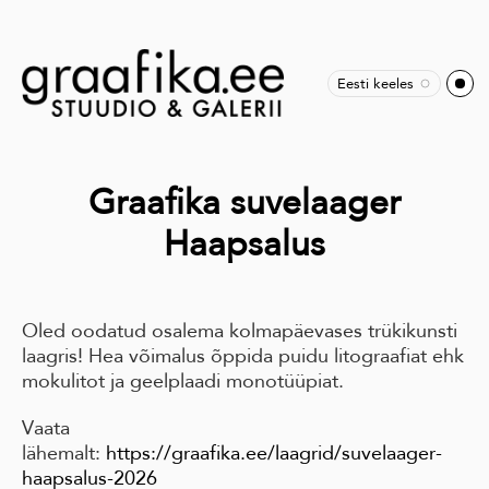
Eesti keeles
Graafika suvelaager
Haapsalus
Oled oodatud osalema kolmapäevases trükikunsti
laagris! Hea võimalus õppida puidu litograafiat ehk
mokulitot ja geelplaadi monotüüpiat.
Vaata
lähemalt:
https://graafika.ee/laagrid/suvelaager-
haapsalus-2026