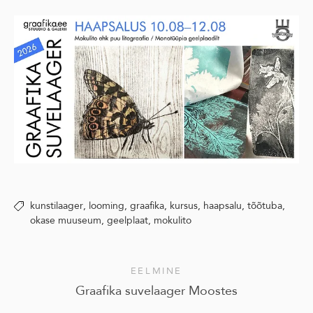
kunstilaager,
looming,
graafika,
kursus,
haapsalu,
tõõtuba,
okase muuseum,
geelplaat,
mokulito
EELMINE
Graafika suvelaager Moostes