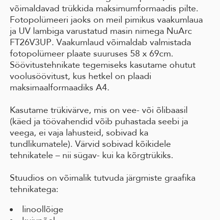
võimaldavad trükkida maksimumformaadis pilte.
Fotopolümeeri jaoks on meil pimikus vaakumlaua
ja UV lambiga varustatud masin nimega NuArc
FT26V3UP. Vaakumlaud võimaldab valmistada
fotopolümeer plaate suuruses 58 x 69cm.
Söövitustehnikate tegemiseks kasutame ohutut
voolusöövitust, kus hetkel on plaadi
maksimaalformaadiks A4.
Kasutame trükivärve, mis on vee- või õlibaasil
(käed ja töövahendid võib puhastada seebi ja
veega, ei vaja lahusteid, sobivad ka
tundlikumatele). Värvid sobivad kõikidele
tehnikatele – nii sügav- kui ka kõrgtrükiks.
Stuudios on võimalik tutvuda järgmiste graafika
tehnikatega:
linoollõige