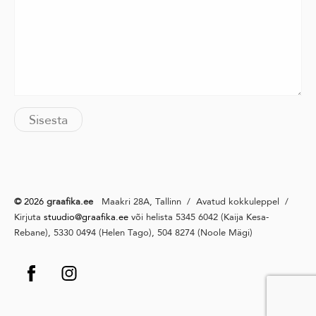
©
2026
graafika.ee
Maakri 28A, Tallinn / Avatud kokkuleppel /
Kirjuta
stuudio@graafika
.ee
või helista 5345 6042 (Kaija Kesa-
Rebane), 5330 0494 (Helen Tago), 504 8274 (Noole Mägi)