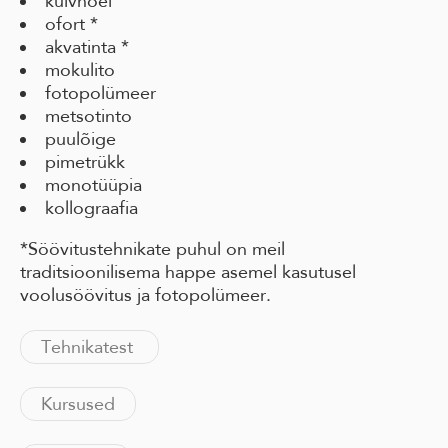
kuivnõel
ofort *
akvatinta *
mokulito
fotopolümeer
metsotinto
puulõige
pimetrükk
monotüüpia
kollograafia
*Söövitustehnikate puhul on meil
traditsioonilisema happe asemel kasutusel
voolusöövitus ja fotopolümeer.
Tehnikatest
Kursused