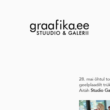
28. mai õhtul t
geelplaadilt tr
Aitäh
Studio Ga