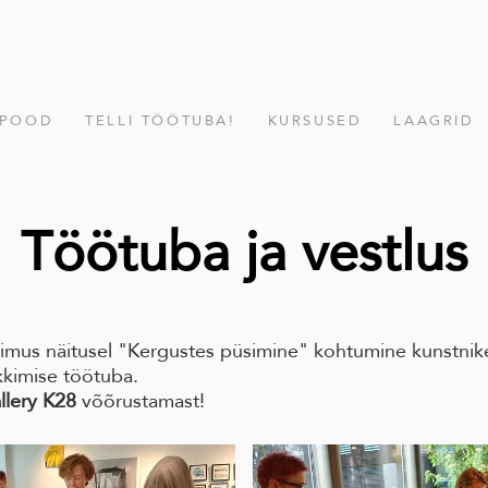
POOD
TELLI TÖÖTUBA!
KURSUSED
LAAGRID
Töötuba ja vestlus
oimus näitusel "Kergustes püsimine" kohtumine kunstnik
ükkimise töötuba.
llery K28
võõrustamast!