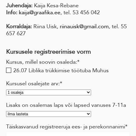
Juhendaja:
Kaija Kesa-Rebane
Info:
kaija@graafika.ee
, tel. 53 456 042
Korraldaja:
Riina Uisk,
riinauisk@gmail.com
, tel. 55
657 627
Kursusele registreerimise vorm
Kursus, millel soovin osaleda:
26.07 Liblika trükkimise töötuba Muhus
Kursusel osalejate arv:
Lisaks on osalemas laps või lapsed vanuses 7-11a
Täiskasvanud registreeruja ees- ja perekonnanimi