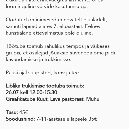
loominguline värvide kasutamisega.
Oodatud on inimesed erinevatelt elualadelt,
samuti lapsed alates 7. eluaastast. Eelnev
kunstialane ettevalmistus pole oluline.
Töötuba toimub rahulikus tempos ja väikeses
grupis, et osalejad jõuaksid süveneda oma pildi
kavandamisse ja trükkimisse.
Pausi ajal suupisted, kohv ja tee.
Liblika trükkimise töötuba toimub:
26.07 kell 12:00-15:30
Graafikatuba Ruut, Liiva pastoraat, Muhu
Tasu:
45€
Soodushind:
7-11-aastasele lapsele 35€