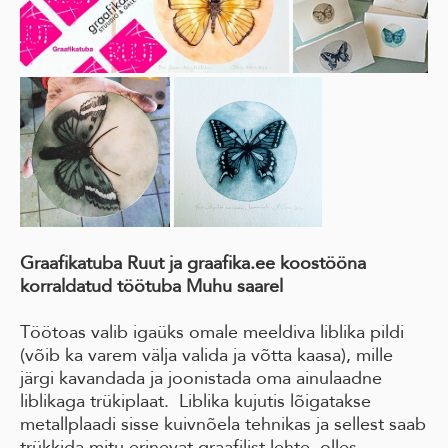
Graafikatuba Ruut ja graafika.ee koostööna
korraldatud töötuba Muhu saarel
Töötoas valib igaüks omale meeldiva liblika pildi
(võib ka varem välja valida ja võtta kaasa), mille
järgi kavandada ja joonistada oma ainulaadne
liblikaga trükiplaat. Liblika kujutis lõigatakse
metallplaadi sisse kuivnõela tehnikas ja sellest saab
trükkida mitu erinevat graafilist lehte, olles