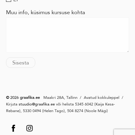
Muu info, küsimus kursuse kohta
©
2026
graafika.ee
Maakri 28A, Tallinn / Avatud kokkuleppel /
Kirjuta
stuudio@graafika
.ee
või helista 5345 6042 (Kaija Kesa-
Rebane), 5330 0494 (Helen Tago), 504 8274 (Noole Mägi)